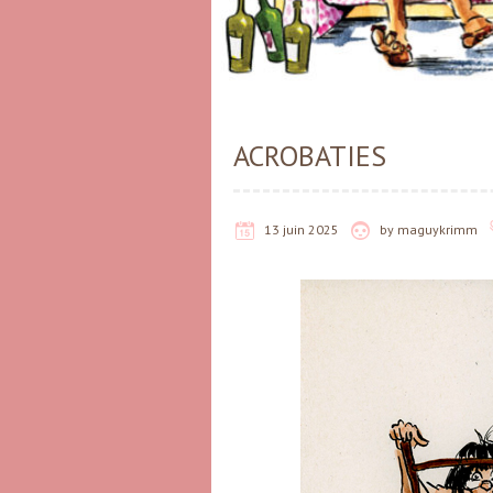
ACROBATIES
13 juin 2025
by
maguykrimm